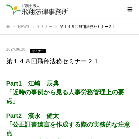
NEWS
セミナー
第１４８回飛翔法務セミナー２１
ホーム
2024.06.20
セミナー
第１４８回飛翔法務セミナー２１
Part1 江崎 辰典
「近時の事例から見る人事労務管理上の要
点」
Part2 濱永 健太
「公正証書遺言を作成する際の実務的な注意
点