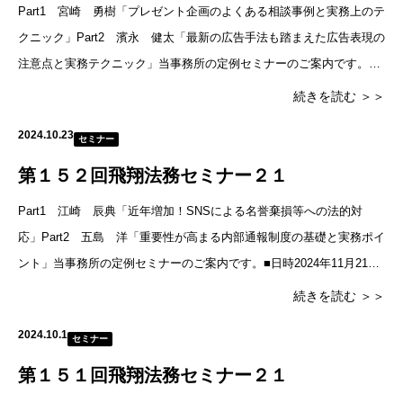
Part1 宮崎 勇樹「プレゼント企画のよくある相談事例と実務上のテ
クニック」Part2 濱永 健太「最新の広告手法も踏まえた広告表現の
注意点と実務テクニック」当事務所の定例セミナーのご案内です。■
日時2025年1月24日（金）18時30分～20
続きを読む ＞＞
2024.10.23
セミナー
第１５２回飛翔法務セミナー２１
Part1 江崎 辰典「近年増加！SNSによる名誉棄損等への法的対
応」Part2 五島 洋「重要性が高まる内部通報制度の基礎と実務ポイ
ント」当事務所の定例セミナーのご案内です。■日時2024年11月21日
（木）18時30分～20時30分（18時に
続きを読む ＞＞
2024.10.1
セミナー
第１５１回飛翔法務セミナー２１