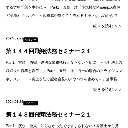
する労務問題を中心に～」Part2 五島 洋「小規模なM&amp;A案件
の実務とノウハウ ～規模感が無くても売れる！小さなものからでも
買える！～」当事務所の定例セミナーのご案内です。
続きを読む ＞＞
2024.02.22
セミナー
第１４４回飛翔法務セミナー２１
Part1 宮崎 勇樹「違法な業務執行とならないために ～会社法上の
取締役の義務と責任～」Part2 五島 洋「万一の場合のクライシスマ
ネジメント ～炎上を防ぐ記者会見のノウハウを含めて～」当事務所
の定例セミナーのご案内です。■日時2024年3月
続きを読む ＞＞
2024.01.25
セミナー
第１４３回飛翔法務セミナー２１
Part1 濱永 健太「知らなかったではすまされない！弁護士から見