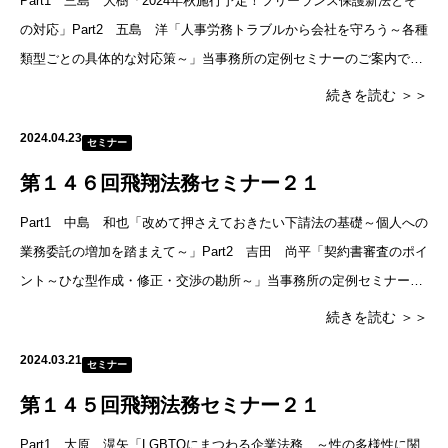
Part1 三島 大樹「2024年秋施行予定！フリーランス保護新法とそ
の対応」Part2 五島 洋「人事労務トラブルから会社を守ろう～各種
類型ごとの具体的な対応策～」当事務所の定例セミナーのご案内で
す。■日時2024年6月19日（水）18時30分～20時
続きを読む ＞＞
2024.04.23
セミナー
第１４６回飛翔法務セミナー２１
Part1 中島 和也「改めて押さえておきたい下請法の基礎～個人への
業務委託の増加を踏まえて～」Part2 吉田 尚平「契約書審査のポイ
ント～ひな型作成・修正・交渉の勘所～」当事務所の定例セミナーの
ご案内です。■日時2024年5月21日（火）18
続きを読む ＞＞
2024.03.21
セミナー
第１４５回飛翔法務セミナー２１
Part1 大原 滉矢「LGBTQにまつわる企業法務 ～性の多様性に関