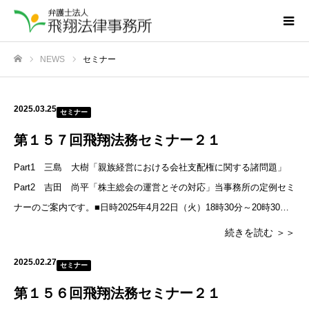
NEWS
セミナー
ホーム
2025.03.25
セミナー
第１５７回飛翔法務セミナー２１
Part1 三島 大樹「親族経営における会社支配権に関する諸問題」
Part2 吉田 尚平「株主総会の運営とその対応」当事務所の定例セミ
ナーのご案内です。■日時2025年4月22日（火）18時30分～20時30分
（18時に受付開始）セミナー終了後、
続きを読む ＞＞
2025.02.27
セミナー
第１５６回飛翔法務セミナー２１