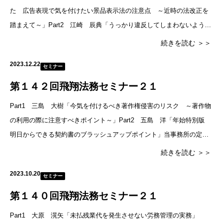
た 広告表現で気を付けたい景品表示法の注意点 ～近時の法改正を
踏まえて～」Part2 江崎 辰典「うっかり違反してしまわないよう
に ～インボイス制度下における取引先との対応～」当事務所の定
続きを読む ＞＞
2023.12.22
セミナー
第１４２回飛翔法務セミナー２１
Part1 三島 大樹「今気を付けるべき著作権侵害のリスク ～著作物
の利用の際に注意すべきポイント～」Part2 五島 洋「年始特別版
明日からできる契約書のブラッシュアップポイント」当事務所の定例
セミナーのご案内です。■日時2024年1月23日
続きを読む ＞＞
2023.10.20
セミナー
第１４０回飛翔法務セミナー２１
Part1 大原 滉矢「未払残業代を発生させない労務管理の実務」