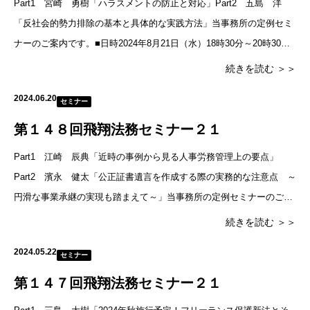
Part1 宮崎 勇樹「ハラスメントの防止と対応」Part2 五島 洋
「反社会的勢力排除の基本と具体的な実践方法」当事務所の定例セミ
ナーのご案内です。■日時2024年8月21日（水）18時30分～20時30分
（18時に受付開始）セミナー終了後、懇親会を実
続きを読む ＞＞
2024.06.20
セミナー
第１４８回飛翔法務セミナー２１
Part1 江崎 辰典「近時の事例から見る人事労務管理上の要点」
Part2 濱永 健太「公正証書遺言を作成する際の実務的な注意点 ～
円滑な事業承継の実現も踏まえて～」当事務所の定例セミナーのご案
内です。■日時2024年7月23日（火）18時30分～20時
続きを読む ＞＞
2024.05.22
セミナー
第１４７回飛翔法務セミナー２１