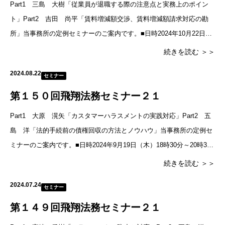
Part1 三島 大樹「従業員が退職する際の注意点と実務上のポイン
ト」Part2 吉田 尚平「賃料増減額交渉、賃料増減額請求対応の勘
所」当事務所の定例セミナーのご案内です。■日時2024年10月22日
（木）18時30分～20時30分（18時に受付開始）セ
続きを読む ＞＞
2024.08.22
セミナー
第１５０回飛翔法務セミナー２１
Part1 大原 滉矢「カスタマーハラスメントの実践対応」Part2 五
島 洋「法的手続前の債権回収の方法とノウハウ」当事務所の定例セ
ミナーのご案内です。■日時2024年9月19日（木）18時30分～20時30
分（18時に受付開始）セミナー終了後、懇親会
続きを読む ＞＞
2024.07.24
セミナー
第１４９回飛翔法務セミナー２１