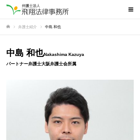
弁護士紹介
中島 和也
ホーム
中島 和也
Nakashima Kazuya
パートナー弁護士
大阪弁護士会所属