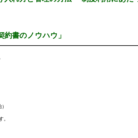
契約書のノウハウ」
。
始）
す。