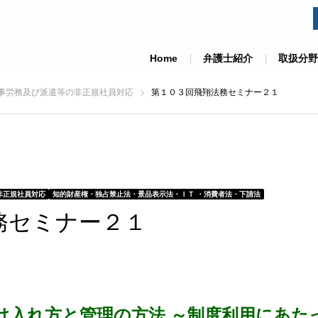
Home
弁護士紹介
取扱分野
事労務及び派遣等の非正規社員対応
第１０３回飛翔法務セミナー２１
非正規社員対応
知的財産権・独占禁止法・景品表示法・ＩＴ ・消費者法・下請法
務セミナー２１
け入れ方と管理の方法 ～制度利用にあた