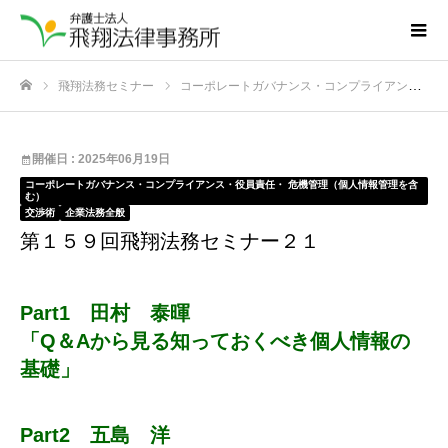
飛翔法務セミナー
コーポレートガバナンス・コンプライアンス・役員責任・ 危機管理（個人情報管理を含む）
ホーム
開催日 : 2025年06月19日
コーポレートガバナンス・コンプライアンス・役員責任・ 危機管理（個人情報管理を含
む）
交渉術
企業法務全般
第１５９回飛翔法務セミナー２１
Part1 田村 泰暉
「Q＆Aから見る知っておくべき個人情報の
基礎」
Part2 五島 洋