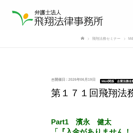
飛翔法務セミナー
M
ホーム
開催日 : 2026年06月19日
M&A関係
企業法務全
第１７１回飛翔法
Part1 濱永 健太
「『入金がありません！