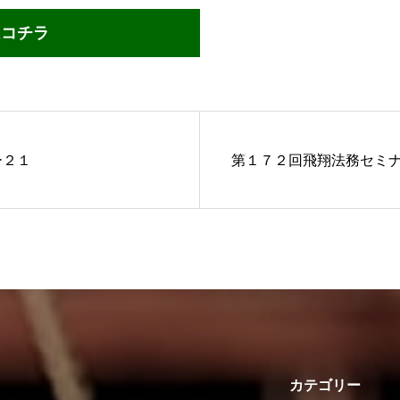
はコチラ
ー２１
第１７２回飛翔法務セミ
カテゴリー