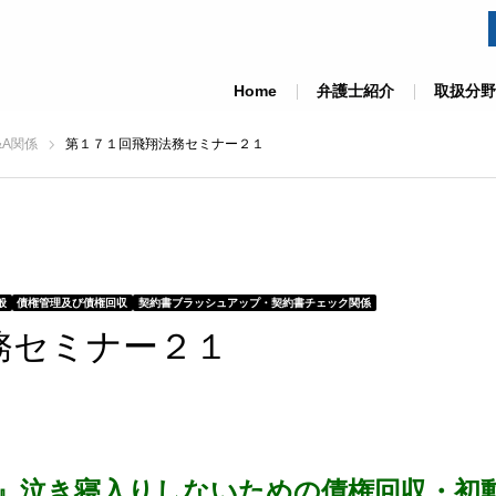
Home
弁護士紹介
取扱分野
&A関係
第１７１回飛翔法務セミナー２１
般
債権管理及び債権回収
契約書ブラッシュアップ・契約書チェック関係
務セミナー２１
』泣き寝入りしないための債権回収・初