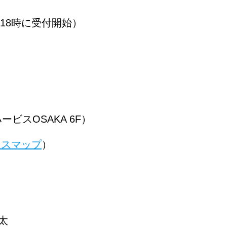
分（18時に受付開始）
ビスOSAKA 6F）
セスマップ
）
健太