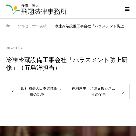
外部セミナー実績
冷凍冷蔵設備工事会社「ハラスメント防止研修」（五島洋担当）
ホーム
2024.10.9
冷凍冷蔵設備工事会社「ハラスメント防止研
修」（五島洋担当）
一般社団法人日本遺体衛生保全協会(IFSA)「刑法の基礎と遺体衛生保全」（五島洋担当）
福利厚生・介護支援システム開発会社「コンプライアンス研修」（五島洋担当）
前の記事
次の記事