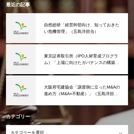
最近の記事
自然総研「経営幹部向け、知っておきた
い危機管理」（五島洋担当）
東京証券取引所（IPO人材育成プログラ
ム）「上場に向けたガバナンスの構築」
（五島洋担当）
大阪府宅建協会「譲渡側に立ったM&Aの
進め方（M&A×不動産）」（五島洋担
当）
カテゴリー
OPEN