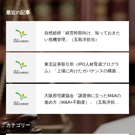
最近の記事
自然総研「経営幹部向け、知っておきた
い危機管理」（五島洋担当）
東京証券取引所（IPO人材育成プログラ
ム）「上場に向けたガバナンスの構築」
（五島洋担当）
大阪府宅建協会「譲渡側に立ったM&Aの
進め方（M&A×不動産）」（五島洋担
当）
カテゴリー