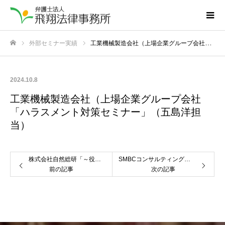
外部セミナー実績
工業機械製造会社（上場企業グループ会社「ハラスメント対策セミナー」（五島洋担当）
ホーム
2024.10.8
工業機械製造会社（上場企業グループ会社
「ハラスメント対策セミナー」（五島洋担
当）
株式会社自然総研「～役員の責任や権限を理解し、適切な会社経営を行う～」（五島洋担当）
SMBCコンサルティング株式会社「１日で身に付ける！契約書の基礎知識と作成・チェックの要点」（五島洋担当）
前の記事
次の記事