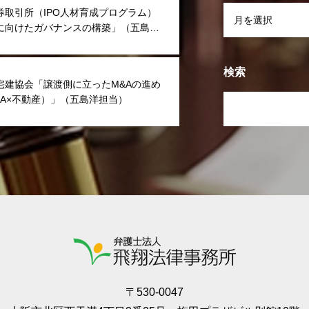
券取引所（IPO人材育成プログラム）
に向けたガバナンスの構築」（五島洋
検索
宅建協会「譲渡側に立ったM&Aの進め
&A×不動産）」（五島洋担当）
〒530-0047