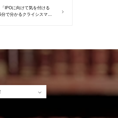
 「IPOに向けて気を付ける
5分で分かるクライシスマネ
当）
OPEN