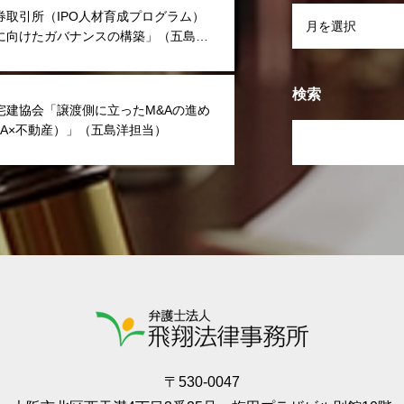
券取引所（IPO人材育成プログラム）
に向けたガバナンスの構築」（五島洋
検索
宅建協会「譲渡側に立ったM&Aの進め
&A×不動産）」（五島洋担当）
〒530-0047