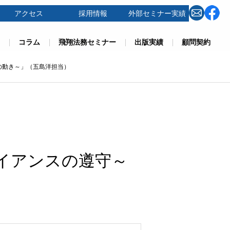
アクセス
採用情報
外部セミナー実績
コラム
飛翔法務セミナー
出版実績
顧問契約
の動き～」（五島洋担当）
イアンスの遵守～