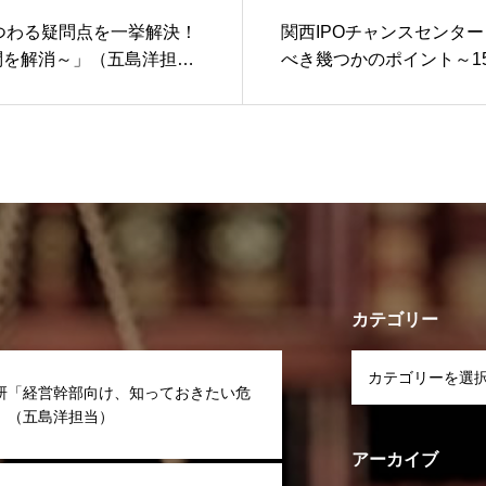
つわる疑問点を一挙解決！
関西IPOチャンスセンター
問を解消～」（五島洋担
べき幾つかのポイント～1
ジメント～」（五島洋担
カテゴリー
研「経営幹部向け、知っておきたい危
」（五島洋担当）
アーカイブ