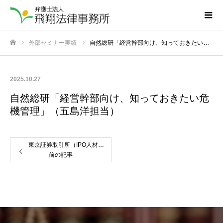
外部セミナー実績
自然総研「経営幹部向け、知っておきたい危機管理」（五島洋担当）
ホーム
2025.10.27
自然総研「経営幹部向け、知っておきたい危
機管理」（五島洋担当）
東京証券取引所（IPO人材育成プログラム）「上場に向けたガバナンスの構築」（五島洋担当）
前の記事