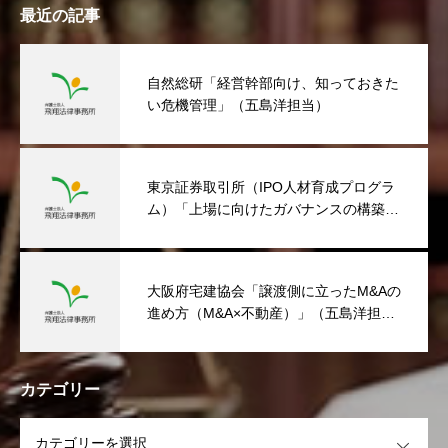
最近の記事
自然総研「経営幹部向け、知っておきた
い危機管理」（五島洋担当）
東京証券取引所（IPO人材育成プログラ
ム）「上場に向けたガバナンスの構築」
（五島洋担当）
大阪府宅建協会「譲渡側に立ったM&Aの
進め方（M&A×不動産）」（五島洋担
当）
カテゴリー
OPEN