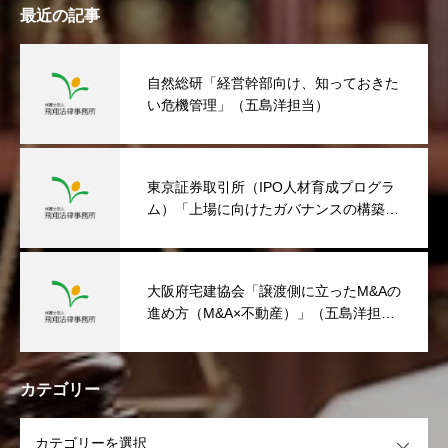
最近の記事
自然総研「経営幹部向け、知っておきた
い危機管理」（五島洋担当）
東京証券取引所（IPO人材育成プログラ
ム）「上場に向けたガバナンスの構築」
（五島洋担当）
大阪府宅建協会「譲渡側に立ったM&Aの
進め方（M&A×不動産）」（五島洋担
当）
カテゴリー
OPEN