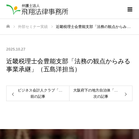
外部セミナー実績
近畿税理士会豊能支部「法務の観点からみる事業承継」（五島洋担当）
ホーム
2025.10.27
近畿税理士会豊能支部「法務の観点からみる
事業承継」（五島洋担当）
ビジネス会計人クラブ「大切な顧問先の外部承継（M&A）を進めるためのポイント」（五島洋担当）
大阪府下の地方自治体「ハラスメント研修」（吉田尚平担当）
前の記事
次の記事