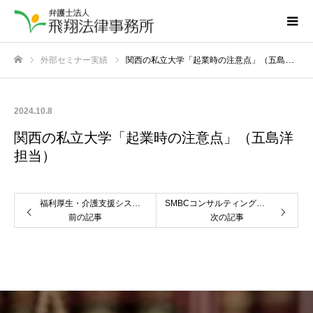
外部セミナー実績
関西の私立大学「起業時の注意点」（五島洋担当）
ホーム
2024.10.8
関西の私立大学「起業時の注意点」（五島洋
担当）
福利厚生・介護支援システム開発会社「インサイダー取引とその防止」（五島洋担当）
SMBCコンサルティング株式会社「コンプライアンス研修」（五島洋担当）
前の記事
次の記事