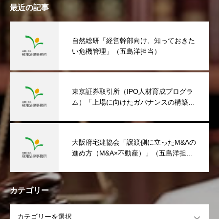
最近の記事
自然総研「経営幹部向け、知っておきた
い危機管理」（五島洋担当）
東京証券取引所（IPO人材育成プログラ
ム）「上場に向けたガバナンスの構築」
（五島洋担当）
大阪府宅建協会「譲渡側に立ったM&Aの
進め方（M&A×不動産）」（五島洋担
当）
カテゴリー
OPEN