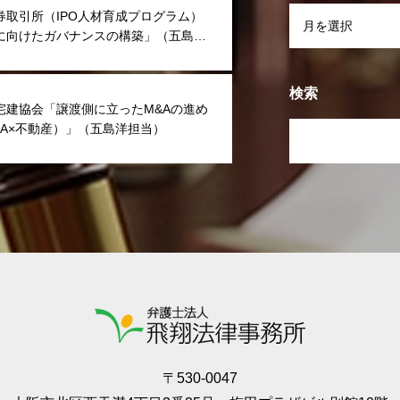
券取引所（IPO人材育成プログラム）
に向けたガバナンスの構築」（五島洋
検索
宅建協会「譲渡側に立ったM&Aの進め
&A×不動産）」（五島洋担当）
〒530-0047