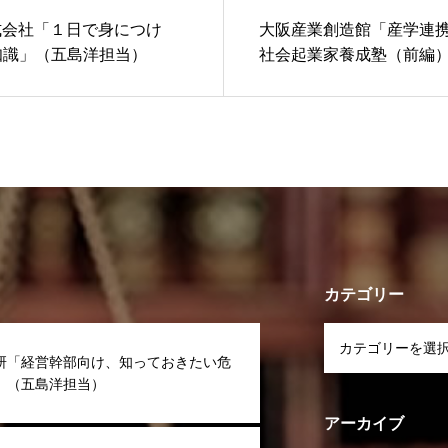
式会社「１日で身につけ
大阪産業創造館「産学連
知識」（五島洋担当）
社会起業家養成塾（前編
当）
カテゴリー
研「経営幹部向け、知っておきたい危
」（五島洋担当）
アーカイブ