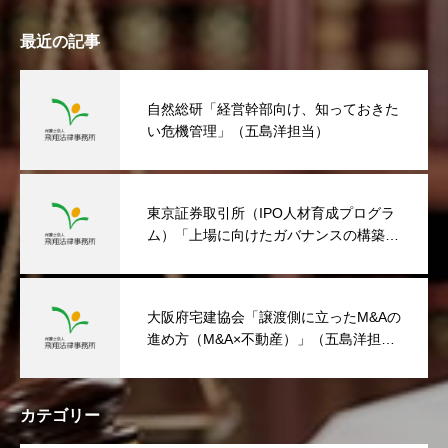
最近の記事
自然総研「経営幹部向け、知っておきた
い危機管理」（五島洋担当）
東京証券取引所（IPO人材育成プログラ
ム）「上場に向けたガバナンスの構築」
（五島洋担当）
大阪府宅建協会「譲渡側に立ったM&Aの
進め方（M&A×不動産）」（五島洋担
当）
カテゴリー