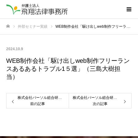
外部セミナー実績
WEB制作会社「駆け出しweb制作フリーランスあるあるトラブル1５選」（三島大樹担当）
ホーム
2024.10.9
WEB制作会社「駆け出しweb制作フリーラン
スあるあるトラブル1５選」（三島大樹担
当）
株式会社パーソル総合研究所「企業の知的財産を守れ！～知的財産保護入門～」（三島大樹担当）
株式会社パーソル総合研究所「条項ごとにみる契約書のチェックポイント～契約書チェックマニュアルの著者が説明する契約書の要点～」（五島洋担当）
前の記事
次の記事