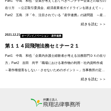
Part1 中島 和也「企業が考えておくべきベンチャー企業との取引の
在り方 ～公正取引委員会、経済産業省ガイドラインを踏まえて～」
Part2 五島 洋「今、注目されている『産学連携』の諸問題 ～産・
学双方の立場からの豊富な経験を基礎として～」当事務所の定
続きを読む ＞＞
2021.12.21
オープンイノベーション・産学連携
第１１４回飛翔法務セミナー２１
Part1 中島 和也「企業内弁護士経験者が考える法務部門ＤＸの在り
方」Part2 吉田 尚平「職場における著作物の利用・社内資料作成
～著作権侵害をしない・させないためのポイント～」当事務所の定例
セミナーのご案内です。■日時2021年9月21日（火）1
続きを読む ＞＞