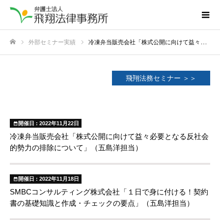
外部セミナー実績
冷凍弁当販売会社「株式公開に向けて益々必要となる反社会的勢力の排除について」（五島洋担当）
ホーム
飛翔法務セミナー ＞＞
開催日 : 2022年11月22日
冷凍弁当販売会社「株式公開に向けて益々必要となる反社会
的勢力の排除について」（五島洋担当）
開催日 : 2022年11月18日
SMBCコンサルティング株式会社「１日で身に付ける！契約
書の基礎知識と作成・チェックの要点」（五島洋担当）