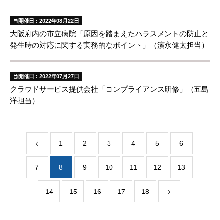
開催日 : 2022年08月22日
大阪府内の市立病院「原因を踏まえたハラスメントの防止と
発生時の対応に関する実務的なポイント」（濱永健太担当）
開催日 : 2022年07月27日
クラウドサービス提供会社「コンプライアンス研修」（五島
洋担当）
1
2
3
4
5
6
7
8
9
10
11
12
13
14
15
16
17
18